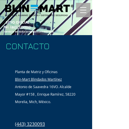
SITIO OFICIAL
Tel.
(443) 3230093
Servicio en toda la republica mexicana.
CONTACTO
Planta de Matriz y Oficinas
Blin-Mart Blindados Martínez
Antonio de Saavedra 16VO. Alcalde
Mayor #158 , Enrique Ramírez, 58220
Morelia, Mich, México.
(443) 3230093