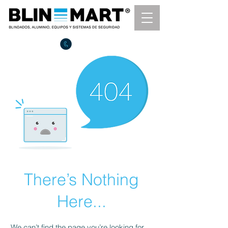
SITIO OFICIAL
Tel.
(443) 3230093
Servicio en toda la republica mexicana.
There’s Nothing
Here...
We can’t find the page you’re looking for.